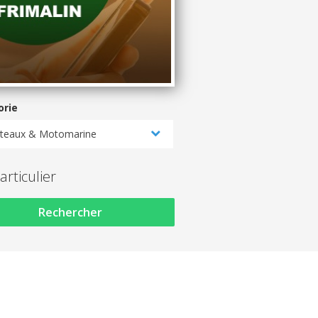
orie
teaux & Motomarine
articulier
Rechercher