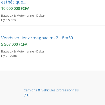
esthétique...
10 000 000 FCFA
Bateaux & Motomarine - Dakar
il y a 9 ans
Vends voilier armagnac mk2 - 8m50
5 567 000 FCFA
Bateaux & Motomarine - Dakar
il y a 10 ans
Camions & Véhicules professionnels
(61)