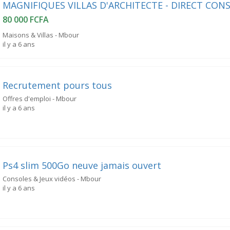
MAGNIFIQUES VILLAS D'ARCHITECTE - DIRECT CO
80 000 FCFA
Maisons & Villas - Mbour
il y a 6 ans
Recrutement pours tous
Offres d'emploi - Mbour
il y a 6 ans
Ps4 slim 500Go neuve jamais ouvert
Consoles & Jeux vidéos - Mbour
il y a 6 ans