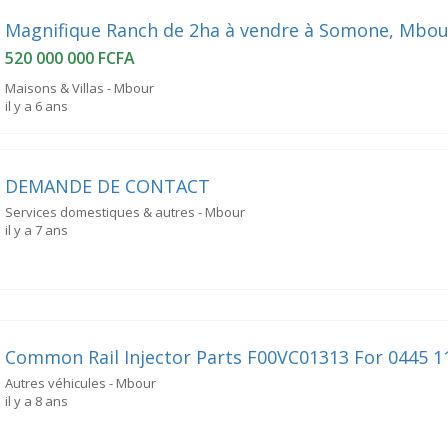
Magnifique Ranch de 2ha à vendre à Somone, Mbou
520 000 000 FCFA
Maisons & Villas - Mbour
il y a 6 ans
DEMANDE DE CONTACT
Services domestiques & autres - Mbour
il y a 7 ans
Common Rail Injector Parts F00VC01313 For 0445 1
Autres véhicules - Mbour
il y a 8 ans