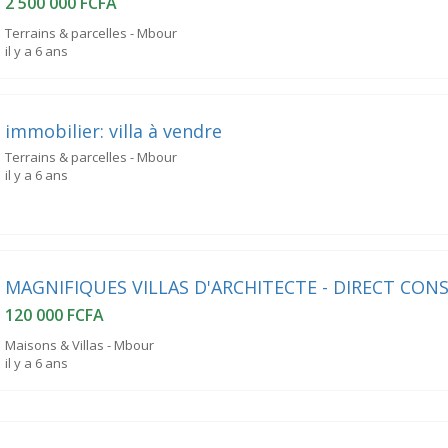
2 500 000 FCFA
Terrains & parcelles - Mbour
il y a 6 ans
immobilier: villa à vendre
Terrains & parcelles - Mbour
il y a 6 ans
MAGNIFIQUES VILLAS D'ARCHITECTE - DIRECT CO
120 000 FCFA
Maisons & Villas - Mbour
il y a 6 ans