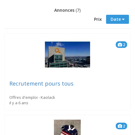
Annonces
(7)
Prix
Date
2
Recrutement pours tous
Offres d'emploi - Kaolack
il y a 6 ans
2