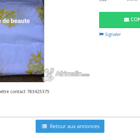
CON
Signaler
mètre contact 783425375
Retour aux annonces