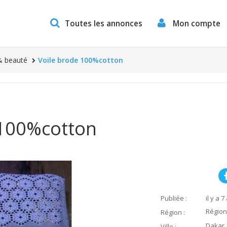
Toutes les annonces
Mon compte
& beauté
Voile brode 100%cotton
 100%cotton
Publiée :
il y a 7
Région
Région :
Dakar
Ville :