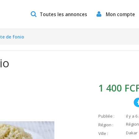
Toutes les annonces
Mon compte
te de fonio
io
1 400 FC
Publiée :
il y a 6
Région
Région :
Dakar
Ville :