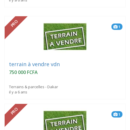
PRO
1
terrain à vendre vdn
750 000 FCFA
Terrains & parcelles - Dakar
il y a 6 ans
PRO
1