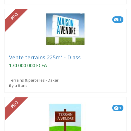
PRO
1
Vente terrains 225m² - Diass
170 000 000 FCFA
Terrains & parcelles - Dakar
il y a 6 ans
PRO
1