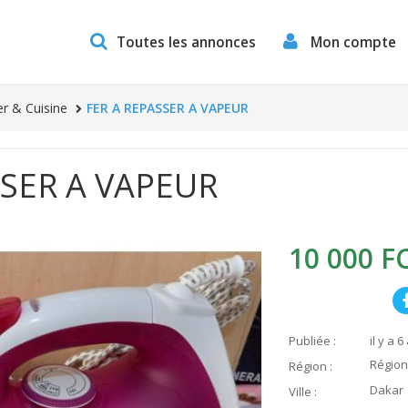
Toutes les annonces
Mon compte
r & Cuisine
FER A REPASSER A VAPEUR
SSER A VAPEUR
10 000 F
Publiée :
il y a 6
Région
Région :
Dakar
Ville :